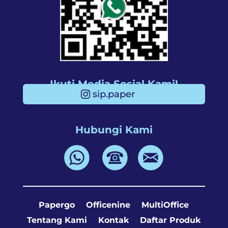
Ikuti Media Sosial Kami!
sip.paper
Hubungi Kami
Papergo
Officenine
MultiOffice
Tentang Kami
Kontak
Daftar Produk