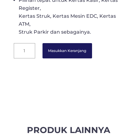
Pilihan tepat untuk Kertas Kasir, Kertas
Register,
Kertas Struk, Kertas Mesin EDC, Kertas
ATM,
Struk Parkir dan sebagainya.
Papergo
Masukkan Keranjang
Kertas
Register
Roll
-
1
Ply
(CD/BURAM)
75
mm
x
65
PRODUK LAINNYA
mm