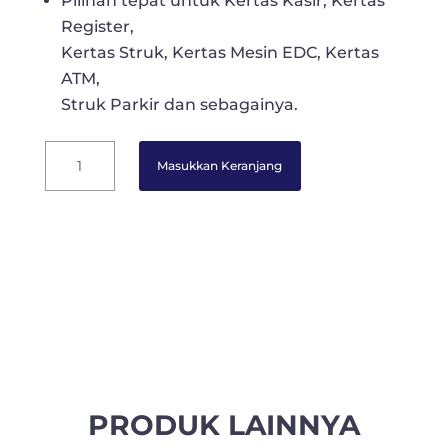
Pilihan tepat untuk Kertas Kasir, Kertas
Register,
Kertas Struk, Kertas Mesin EDC, Kertas
ATM,
Struk Parkir dan sebagainya.
Papergo
Masukkan Keranjang
Kertas
Register
Roll
-
2
Ply
(NCR)
75
mm
x
60
PRODUK LAINNYA
mm