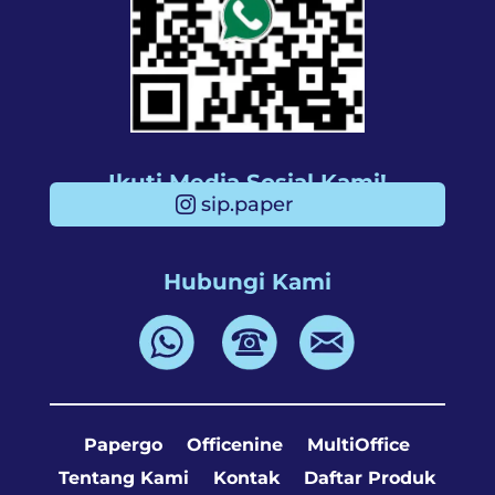
Ikuti Media Sosial Kami!
sip.paper
Hubungi Kami
Papergo
Officenine
MultiOffice
Tentang Kami
Kontak
Daftar Produk