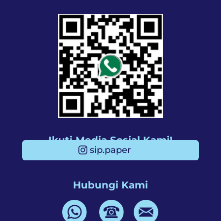
Ikuti Media Sosial Kami!
sip.paper
Hubungi Kami