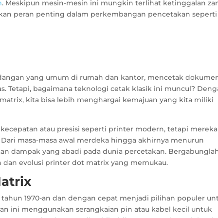
m
. Meskipun mesin-mesin ini mungkin terlihat ketinggalan z
kan peran penting dalam perkembangan pencetakan seperti
ndangan yang umum di rumah dan kantor, mencetak dokume
s. Tetapi, bagaimana teknologi cetak klasik ini muncul? Den
atrix, kita bisa lebih menghargai kemajuan yang kita miliki
kecepatan atau presisi seperti printer modern, tetapi mereka
n. Dari masa-masa awal merdeka hingga akhirnya menurun
lkan dampak yang abadi pada dunia percetakan. Bergabungla
 dan evolusi printer dot matrix yang memukau.
atrix
 tahun 1970-an dan dengan cepat menjadi pilihan populer un
kan ini menggunakan serangkaian pin atau kabel kecil untuk