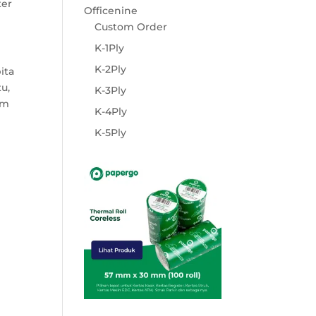
ter
Officenine
Custom Order
K-1Ply
K-2Ply
ita
u,
K-3Ply
rm
K-4Ply
K-5Ply