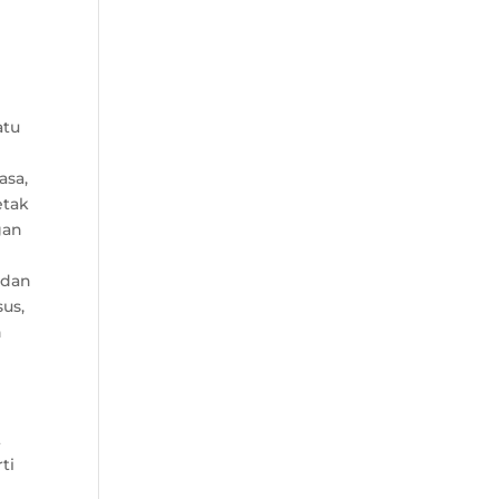
atu
asa,
etak
gan
 dan
us,
n
t
ti