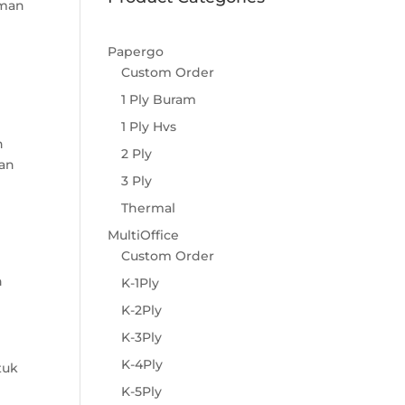
aman
Papergo
Custom Order
1 Ply Buram
1 Ply Hvs
n
2 Ply
gan
3 Ply
Thermal
MultiOffice
Custom Order
h
K-1Ply
K-2Ply
K-3Ply
K-4Ply
tuk
K-5Ply