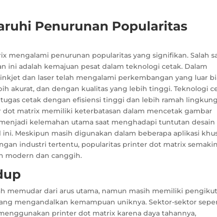
ruhi Penurunan Popularitas
rix mengalami penurunan popularitas yang signifikan. Salah s
 ini adalah kemajuan pesat dalam teknologi cetak. Dalam
 inkjet dan laser telah mengalami perkembangan yang luar bi
bih akurat, dan dengan kualitas yang lebih tinggi. Teknologi c
gas cetak dengan efisiensi tinggi dan lebih ramah lingkun
ter dot matrix memiliki keterbatasan dalam mencetak gambar
g menjadi kelemahan utama saat menghadapi tuntutan desain
l ini. Meskipun masih digunakan dalam beberapa aplikasi khus
ngan industri tertentu, popularitas printer dot matrix semaki
bih modern dan canggih.
dup
ah memudar dari arus utama, namun masih memiliki pengiku
 yang mengandalkan kemampuan uniknya. Sektor-sektor seper
s menggunakan printer dot matrix karena daya tahannya,