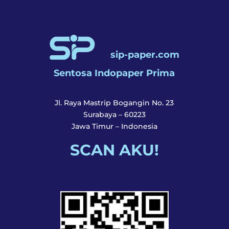
kantor, instansi, dan pelaku usaha. Dapatkan
produk continuous form terbaik hanya dari
SIP
Paper
, mitra andal untuk solusi cetak Anda.
sip-paper.com
Sentosa Indopaper Prima
Jl. Raya Mastrip Bogangin No. 23
Surabaya – 60223
Jawa Timur – Indonesia
SCAN AKU!