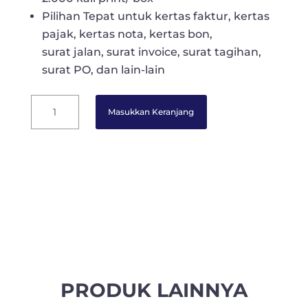
Pilihan Tepat untuk kertas faktur, kertas
pajak, kertas nota, kertas bon,
surat jalan, surat invoice, surat tagihan,
surat PO, dan lain-lain
MultiOffice
Masukkan Keranjang
Kertas
Continuous
Form
K
-
2
Ply
(PRS)
9
1/2
inch
PRODUK LAINNYA
x
11