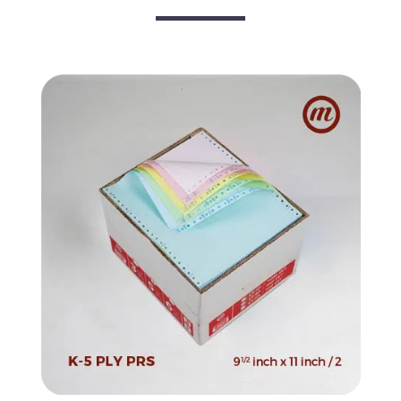
inch
/
2
quantity