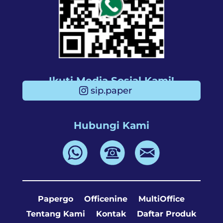
Ikuti Media Sosial Kami!
sip.paper
Hubungi Kami
Papergo
Officenine
MultiOffice
Tentang Kami
Kontak
Daftar Produk